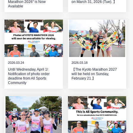
Marathon 2026” is Now
on March 31, 2026 (Tue). 】
Available
2026.03.24
2026.03.18
Until Wednesday, April 1!
【The Kyoto Marathon 2027
Notification of photo order
will be held on Sunday,
deadline from All Sports
February 21.】
Community