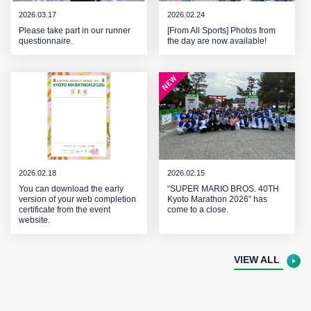
2026.03.17
2026.02.24
Please take part in our runner
[From All Sports] Photos from
questionnaire.
the day are now available!
2026.02.18
2026.02.15
You can download the early
“SUPER MARIO BROS. 40TH
version of your web completion
Kyoto Marathon 2026” has
certificate from the event
come to a close.
website.
VIEW ALL