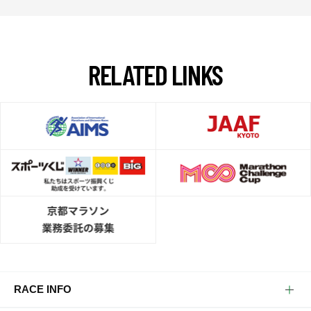
R
E
L
A
T
E
D
L
I
N
K
S
RACE INFO