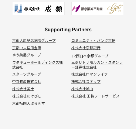
Supporting Partners
京都大原記念病院グループ
コミュニティ・バンク京信
京都中央信用金庫
株式会社京都銀行
ゆう薬局グループ
JR西日本京都グループ
ワタキューホールディングス株
三菱ＵＦＪモルガン・スタンレ
式会社
ー証券株式会社
スターツグループ
株式会社ロマンライフ
中野物産株式会社
株式会社ステップ
株式会社美十
株式会社城山
株式会社たけびし
株式会社 王将フードサービス
京都祇園天ぷら圓堂