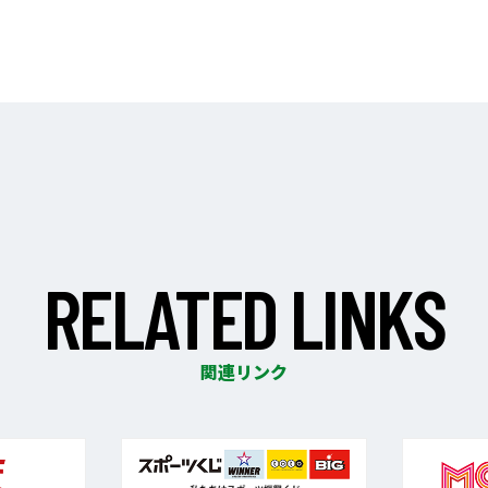
R
E
L
A
T
E
D
L
I
N
K
S
関連リンク