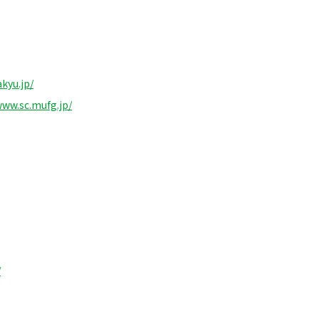
kyu.jp/
www.sc.mufg.jp/
/