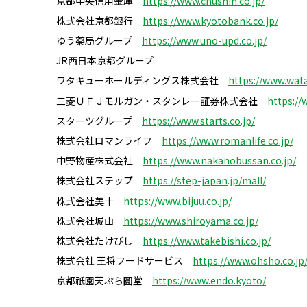
京都中央信用金庫
https://www.chushin.co.jp/
株式会社京都銀行
https://www.kyotobank.co.jp/
ゆう薬局グループ
https://www.uno-upd.co.jp/
JR西日本京都グループ
ワタキューホールディングス株式会社
https://www.wata
三菱ＵＦＪモルガン・スタンレー証券株式会社
https://
スターツグループ
https://www.starts.co.jp/
株式会社ロマンライフ
https://www.romanlife.co.jp/
中野物産株式会社
https://www.nakanobussan.co.jp/
株式会社ステップ
https://step-japan.jp/mall/
株式会社美十
https://www.bijuu.co.jp/
株式会社城山
https://www.shiroyama.co.jp/
株式会社たけびし
https://www.takebishi.co.jp/
株式会社 王将フードサービス
https://www.ohsho.co.jp
京都祇園天ぷら圓堂
https://www.endo.kyoto/