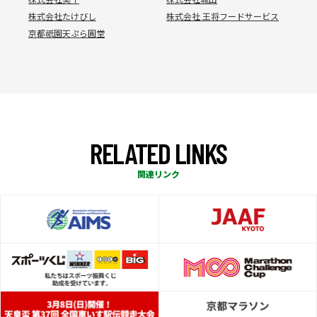
株式会社たけびし
株式会社 王将フードサービス
京都祇園天ぷら圓堂
R
E
L
A
T
E
D
L
I
N
K
S
関連リンク