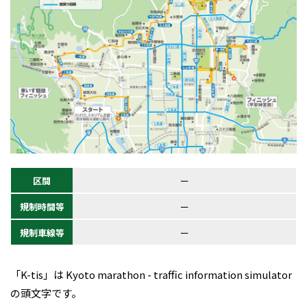
ー
ー
ー
「K-tis」は Kyoto marathon - traffic information simulator
の頭文字です。