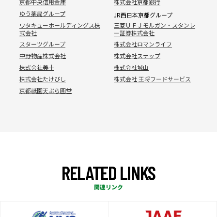
京都中央信用金庫
株式会社京都銀行
ゆう薬局グループ
JR西日本京都グループ
ワタキューホールディングス株
三菱ＵＦＪモルガン・スタンレ
式会社
ー証券株式会社
スターツグループ
株式会社ロマンライフ
中野物産株式会社
株式会社ステップ
株式会社美十
株式会社城山
株式会社たけびし
株式会社 王将フードサービス
京都祇園天ぷら圓堂
R
E
L
A
T
E
D
L
I
N
K
S
関連リンク