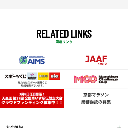
R
E
L
A
T
E
D
L
I
N
K
S
関連リンク
大会情報