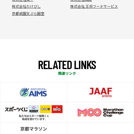
株式会社たけびし
株式会社 王将フードサービス
京都祇園天ぷら圓堂
R
E
L
A
T
E
D
L
I
N
K
S
関連リンク