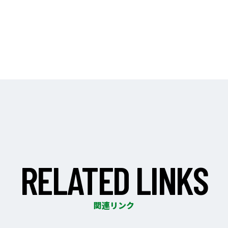
R
E
L
A
T
E
D
L
I
N
K
S
関連リンク