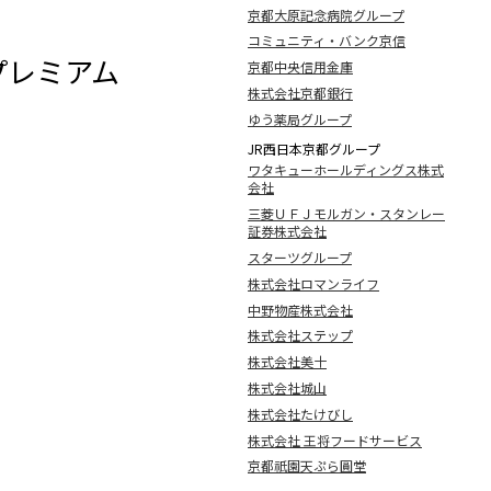
京都大原記念病院グループ
コミュニティ・バンク京信
プレミアム
京都中央信用金庫
株式会社京都銀行
ゆう薬局グループ
JR西日本京都グループ
ワタキューホールディングス株式
会社
三菱ＵＦＪモルガン・スタンレー
証券株式会社
スターツグループ
株式会社ロマンライフ
中野物産株式会社
株式会社ステップ
株式会社美十
株式会社城山
株式会社たけびし
株式会社 王将フードサービス
京都祇園天ぷら圓堂