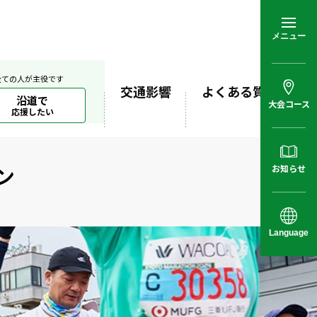
メニュー
全ての人が主役です
交通影響
よくある質問
沿道で
大会コース
応援したい
ン
お知らせ
Language