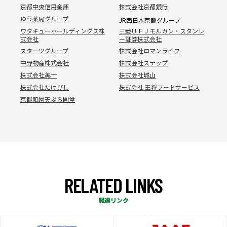
京都中央信用金庫
株式会社京都銀行
ゆう薬局グループ
JR西日本京都グループ
ワタキューホールディングス株
三菱ＵＦＪモルガン・スタンレ
式会社
ー証券株式会社
スターツグループ
株式会社ロマンライフ
中野物産株式会社
株式会社ステップ
株式会社美十
株式会社城山
株式会社たけびし
株式会社 王将フードサービス
京都祇園天ぷら圓堂
R
E
L
A
T
E
D
L
I
N
K
S
関連リンク