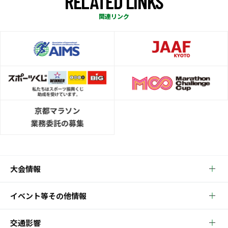
R
E
L
A
T
E
D
L
I
N
K
S
関連リンク
大会情報
イベント等その他情報
交通影響