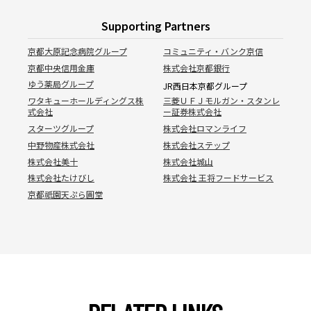
Supporting Partners
京都大原記念病院グループ
コミュニティ・バンク京信
京都中央信用金庫
株式会社京都銀行
ゆう薬局グループ
JR西日本京都グループ
ワタキューホールディングス株
三菱ＵＦＪモルガン・スタンレ
式会社
ー証券株式会社
スターツグループ
株式会社ロマンライフ
中野物産株式会社
株式会社ステップ
株式会社美十
株式会社城山
株式会社たけびし
株式会社 王将フードサービス
京都祇園天ぷら圓堂