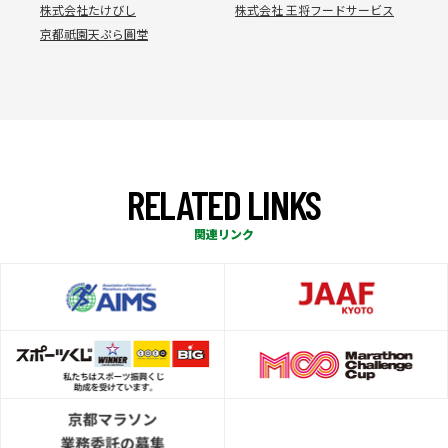
株式会社たけびし
株式会社 王将フードサービス
京都祇園天ぷら圓堂
R
E
L
A
T
E
D
L
I
N
K
S
関連リンク