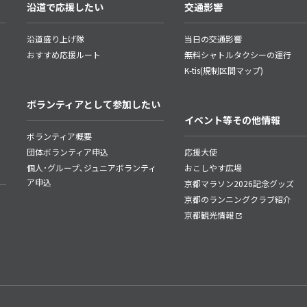
沿道で応援したい
交通影響
沿道盛り上げ隊
当日の交通影響
おすすめ応援ルート
無料シャトルタクシーの運行
K-tis(規制区間マップ)
ボランティアとして参加したい
イベント等その他情報
ボランティア概要
団体ボランティア申込
応援大使
個人･グループ､ジュニアボランティ
おこしやす広場
ア申込
京都マラソン2026記念グッズ
京都のランニングクラブ紹介
京都観光情報