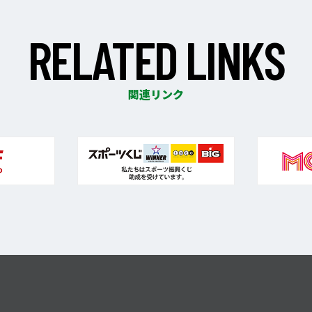
R
E
L
A
T
E
D
L
I
N
K
S
関連リンク