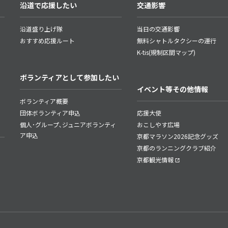
沿道で応援したい
交通影響
沿道盛り上げ隊
当日の交通影響
おすすめ応援ルート
無料シャトルタクシーの運行
K-tis(規制区間マップ)
ボランティアとして参加したい
イベント等その他情報
ボランティア概要
団体ボランティア申込
応援大使
個人･グループ､ジュニアボランティ
おこしやす広場
ア申込
京都マラソン2026記念グッズ
京都のランニングクラブ紹介
京都観光情報