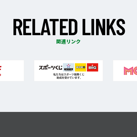
R
E
L
A
T
E
D
L
I
N
K
S
関連リンク